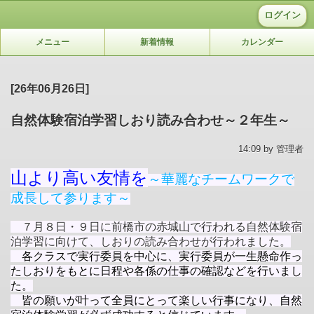
ログイン
メニュー
新着情報
カレンダー
[26年06月26日]
自然体験宿泊学習しおり読み合わせ～２年生～
14:09 by 管理者
山より高い友情を
～華麗なチームワークで
成長して参ります～
７月８日・９日に前橋市の赤城山で行われる自然体験宿
泊学習に向けて、しおりの読み合わせが
行われました。
各クラスで実行委員を中心に、実行委員が一生懸命作っ
たしおりをもとに日程や各係の仕事の確認などを行いまし
た。
皆の願いが叶って全員にとって楽しい行事になり、自然