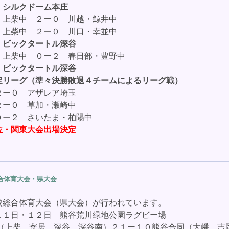
）シルクドーム本庄
・
上柴中 ２ー０ 川越・鯨井中
・
上柴中 ２ー０ 川口・幸並中
）ビックタートル深谷
上柴中 ０ー２ 春日部・豊野中
）ビックタートル深谷
定リーグ
（準々決勝敗退４チームによるリーグ戦）
２ー０ アザレア埼玉
２ー０ 草加・瀬崎中
ー２ さいたま・柏陽中
位・関東大会出場決定
合体育大会・県大会
総合体育大会（県大会）が行われています。
１１日・１２日 熊谷荒川緑地公園ラグビー場
（上柴 寄居 深谷 深谷南）
２１ー１０熊谷合同
（大幡 吉