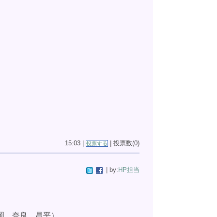
15:03 |
| 投票数(0)
投票する
| by:
HP担当
岡 奈良 昌平）