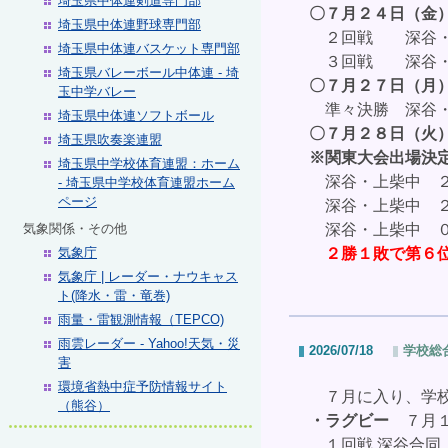
埼玉県中体連剣道専門部
〇７月２４日（金
埼玉県中体連野球専門部
２回戦 深谷
埼玉県中体連バスケット専門部
３回戦 深谷
埼玉県バレーボール中体連 - 埼
〇７月２７日（月
玉中学バレー
準々決勝 深谷・
埼玉県中体連ソフトボール
〇７月２８日（火
埼玉県吹奏楽連盟
※関東大会出場決
埼玉県中学校体育連盟：ホーム
深谷・
上柴中 
- 埼玉県中学校体育連盟ホーム
ページ
深谷・
上柴中 
気象関係・その他
深谷・上柴中 ０
気象庁
２勝１敗で第６
気象庁 | レーダー・ナウキャス
ト(降水・雷・竜巻)
雨量・雷観測情報（TEPCO)
雨雲レーダー - Yahoo!天気・災
2026/07/18
学校総
害
環境省熱中症予防情報サイト
７月に入り、学校
（熊谷）
・ラグビー
７月
１回戦
深谷合同