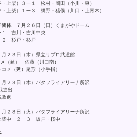
谷・上柴）３ー１ 松村・岡田（小川・東）
・上柴）１ー３ 網野・猪俣（川口・上青木）
男子団体
７月２６日（日）くまがやドーム
１ 吉川・吉川中央
２ 杉戸・杉戸
７月２３日（木）
県立リプロ武道館
ーメ（延） 佐藤（川口南）
コメ（延）尾形（小手指）
７月２３日（木）
バタフライアリーナ所沢
戦進出
戦敗退
７月２８日（火）バタフライアリーナ所沢
上柴中 ２ー３ 坂戸・桜中
子