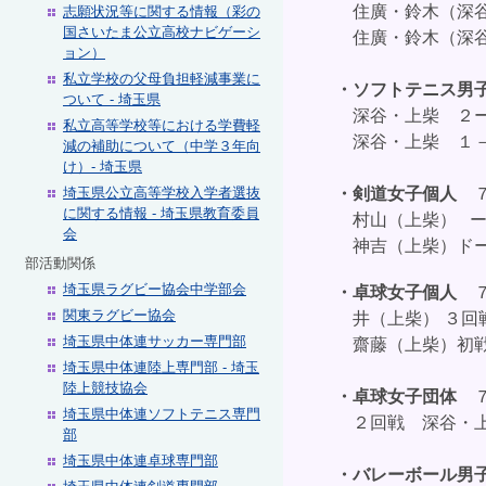
住廣・鈴木（深
志願状況等に関する情報（彩の
国さいたま公立高校ナビゲーシ
住廣・鈴木（深谷
ョン）
私立学校の父母負担軽減事業に
・
ソフトテニス
ついて - 埼玉県
深谷・上柴 ２ー
私立高等学校等における学費軽
深谷・上柴 １－
減の補助について（中学３年向
け）- 埼玉県
埼玉県公立高等学校入学者選抜
・剣道
女子個人
に関する情報 - 埼玉県教育委員
村山
（上柴） 
会
神吉（上柴）ドー
部活動関係
埼玉県ラグビー協会中学部会
・卓球女子
個人
関東ラグビー協会
井
（上柴） ３回
埼玉県中体連サッカー専門部
齋藤（上柴）初
埼玉県中体連陸上専門部 - 埼玉
陸上競技協会
・卓球女子団体
埼玉県中体連ソフトテニス専門
２回戦 深谷・
部
埼玉県中体連卓球専門部
・バレーボール男