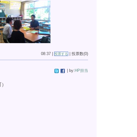
08:37 |
| 投票数(0)
投票する
| by:
HP担当
町）