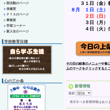
　　　３１日（金）
部活動のページ
保健室
８月　１日（土）
ＰＴＡのページ
２日（日）
事務室
３日（月）
学習コーナー
　　　　４日（火）
新入生のページ
学校教育目標
その日の給食のメニューや食
上のマークをクリックすると
心の三か条
新着情報
最新
表示すべき新着情報はあり