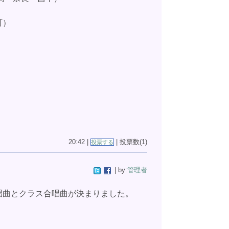
町）
20:42 |
| 投票数(1)
投票する
| by:
管理者
唱曲とクラス合唱曲が決まりました。