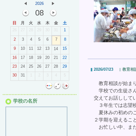
2026
08
日
月
火
水
木
金
土
26
27
28
29
30
31
1
2
3
4
5
6
7
8
9
10
11
12
13
15
14
16
17
18
19
20
21
22
23
24
25
26
27
28
29
2026/07/23
教育相
30
31
1
2
3
4
5
教育相談が始まり
学校での生徒さん
交えてお話しして
学校の名所
３年生では志望校
夏休みの初めのこ
２学期を迎えるこ
お忙しい中、また