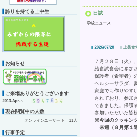
誇りを持てる上中生
日誌
学校ニュース
2026/07/28
上柴食
７月２８日（火）
お知らせ
給食試食会に参加
保護者（希望者）
ヘルシーサラダ、
家庭でも作りやす
ご来場ありがとうございます
されており、参加
2013.Apr.～
できました。
保護
現在閲覧中の人数
参加いただいた皆
※今回のクッキン
オンラインユーザー
11人
来週（８月第１週
行事予定