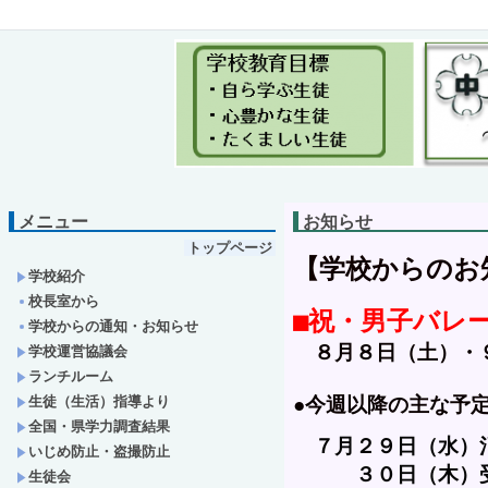
メニュー
お知らせ
トップページ
【学校からのお知
学校紹介
校長室から
■祝・男子バレ
学校からの通知・お知らせ
　８月８日（土）・
学校運営協議会
ランチルーム
生徒（生活）指導より
●今週以降の主な予定
全国・県学力調査結果
　７
月
２９日（水）
いじめ防止・盗撮防止
　　　３０日（木）受水
生徒会