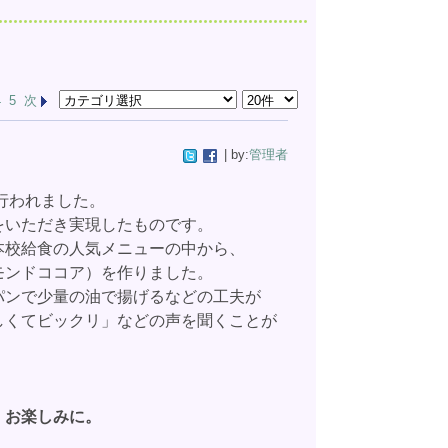
4
5
次
| by:
管理者
行われました。
をいただき実現したものです。
本校給食の人気
メニューの中から、
モンドココア）を作りました。
パンで少量の油で揚げるなどの工夫が
しくてビックリ」などの声を聞くことが
。お楽しみに。