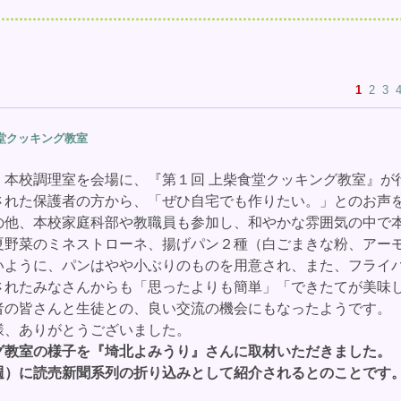
1
2
3
堂クッキング教室
、本校調理室を会場に、『第１回 上柴食堂クッキング教室』が
された保護者の方から、「ぜひ自宅でも作りたい。」とのお声
の他、本校家庭科部や教職員も参加し、和やかな雰囲気の中で
夏野菜のミネストローネ、揚げパン２種（白ごまきな粉、アー
いように、パンはやや小ぶりのものを用意され、また、フライ
されたみなさんからも「思ったよりも簡単」「できたてが美味
者の皆さんと生徒との、良い交流の機会にもなったようです。
様、ありがとうございました。
グ教室の様子を『埼北よみうり』さんに取材いただきました。
）に読売新聞系列の折り込みとして紹介されるとのことです