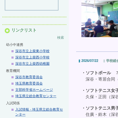
リンクリスト
検索
幼小中連携
深谷市立上柴東小学校
深谷市立上柴西小学校
2026/07/22
学校総
深谷市立上柴西幼稚園
教育機関
・ソフトボール
７
深谷市教育委員会
深谷・寄居合同（
埼玉県教育委員会
文部科学省ホームページ
・
ソフトテニス
埼玉県立総合教育センター
久保・正田（深谷
入試関係
・
ソフトテニス
入試情報 - 埼玉県立総合教育セ
住廣・鈴木（深谷
ンター