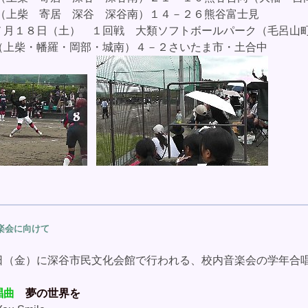
（上柴 寄居 深谷 深谷南）
１４－２６熊谷富士見
月１８日（土） １回戦 大類ソフトボールパーク（毛呂山
上柴・幡羅・岡部・城南）４－２さいたま市・土合中
楽会に向けて
（金）に深谷市民文化会館で行われる、校内音楽会の学年合
唱曲
夢の世界を