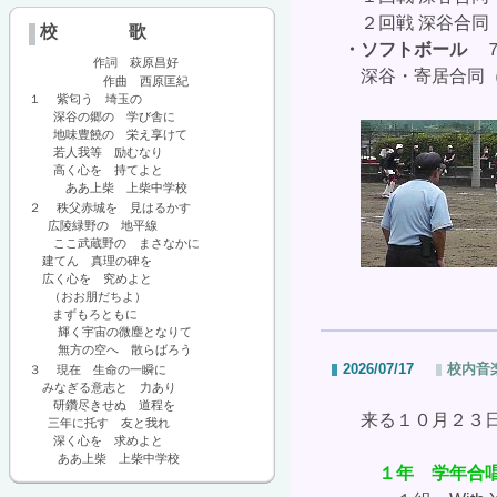
２回戦
深谷合同
校 歌
・ソフトボール
７
作詞 萩原昌好
深谷・寄居合同（
作曲 西原匡紀
１ 紫匂う 埼玉の
深谷の郷の 学び舎に
地味豊饒の 栄え享けて
若人我等 励むなり
高く心を 持てよと
ああ上柴 上柴中学校
２ 秩父赤城を 見はるかす
広陵緑野の 地平線
ここ武蔵野の まさなかに
建てん 真理の碑を
広く心を 究めよと
（おお朋だちよ）
まずもろともに
輝く宇宙の微塵となりて
無方の空へ 散らばろう
2026/07/17
校内音
３ 現在 生命の一瞬に
みなぎる意志と 力あり
研鑽尽きせぬ 道程を
来る１０月２３日
三年に托す 友と我れ
深く心を 求めよと
ああ上柴 上柴中学校
１年 学年合