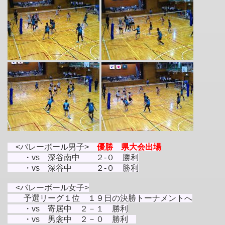
<バレーボール男子>
優勝
県大会出場
・vs 深谷南中 ２-０ 勝利
・vs
深谷中 ２-０ 勝利
<バレーボール女子>
予選リーグ１位 １９日の決勝トーナメントへ
・vs 寄居中 ２－１
勝利
・vs 男衾中 ２－０
勝利