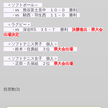
＜ソフトボール＞
・vs 熊谷富士見中 １０－０ 勝利
・vs 騎西・羽生西 １１－０ 勝利
＜ラグビー＞
・vs 深谷RS ３５－７
勝利
決勝進出・
県大会
出場決定
＜ソフトテニス男子 個人＞
・鈴木・住廣組 ３位
県大会出場
＜ソフトテニス女子 個人＞
・正田・久保組 ２位
県大会出場
投票数(3)