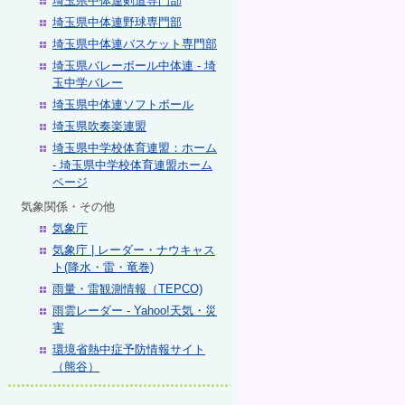
埼玉県中体連剣道専門部
埼玉県中体連野球専門部
埼玉県中体連バスケット専門部
埼玉県バレーボール中体連 - 埼
玉中学バレー
埼玉県中体連ソフトボール
埼玉県吹奏楽連盟
埼玉県中学校体育連盟：ホーム
- 埼玉県中学校体育連盟ホーム
ページ
気象関係・その他
気象庁
気象庁 | レーダー・ナウキャス
ト(降水・雷・竜巻)
雨量・雷観測情報（TEPCO)
雨雲レーダー - Yahoo!天気・災
害
環境省熱中症予防情報サイト
（熊谷）