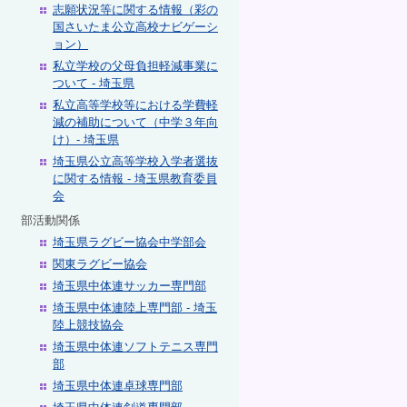
志願状況等に関する情報（彩の
国さいたま公立高校ナビゲーシ
ョン）
私立学校の父母負担軽減事業に
ついて - 埼玉県
私立高等学校等における学費軽
減の補助について（中学３年向
け）- 埼玉県
埼玉県公立高等学校入学者選抜
に関する情報 - 埼玉県教育委員
会
部活動関係
埼玉県ラグビー協会中学部会
関東ラグビー協会
埼玉県中体連サッカー専門部
埼玉県中体連陸上専門部 - 埼玉
陸上競技協会
埼玉県中体連ソフトテニス専門
部
埼玉県中体連卓球専門部