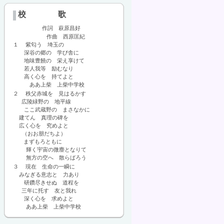
校 歌
作詞 萩原昌好
作曲 西原匡紀
１ 紫匂う 埼玉の
深谷の郷の 学び舎に
地味豊饒の 栄え享けて
若人我等 励むなり
高く心を 持てよと
ああ上柴 上柴中学校
２ 秩父赤城を 見はるかす
広陵緑野の 地平線
ここ武蔵野の まさなかに
建てん 真理の碑を
広く心を 究めよと
（おお朋だちよ）
まずもろともに
輝く宇宙の微塵となりて
無方の空へ 散らばろう
３ 現在 生命の一瞬に
みなぎる意志と 力あり
研鑽尽きせぬ 道程を
三年に托す 友と我れ
深く心を 求めよと
ああ上柴 上柴中学校