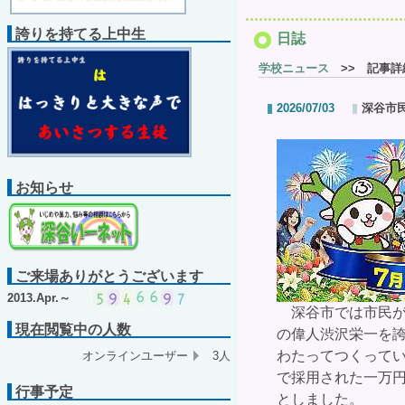
誇りを持てる上中生
日誌
学校ニュース
>> 記事詳
2026/07/03
深谷市
お知らせ
ご来場ありがとうございます
2013.Apr.～
深谷市では市民が
現在閲覧中の人数
の偉人渋沢栄一を
わたってつくって
オンラインユーザー
3人
で採用された一万
行事予定
としました。