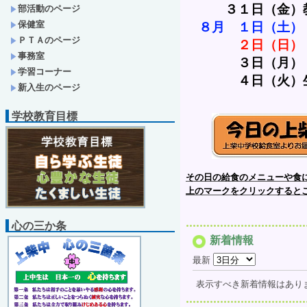
　　　３１日（金）
部活動のページ
保健室
８月　１日（土）
ＰＴＡのページ
２日（日）
事務室
３日（月）
学習コーナー
　　　　４日（火）
新入生のページ
学校教育目標
その日の給食のメニューや食
上のマークをクリックすると
心の三か条
新着情報
最新
表示すべき新着情報はあり