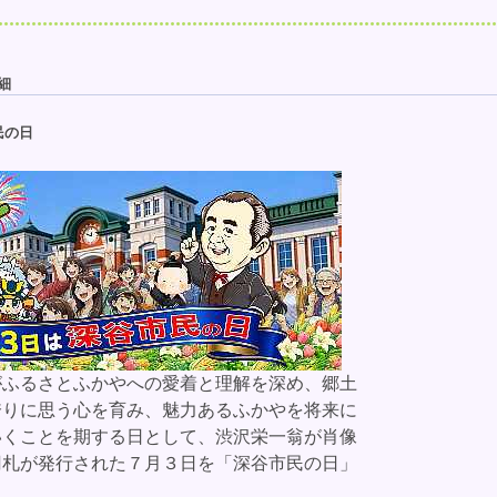
細
民の日
ふるさとふかやへの愛着と理解を深め、郷土
誇りに思う心を育み、魅力あるふかやを将来に
いくことを期する日として、渋沢栄一翁が肖像
円札が発行された７月３日を「深谷市民の日」