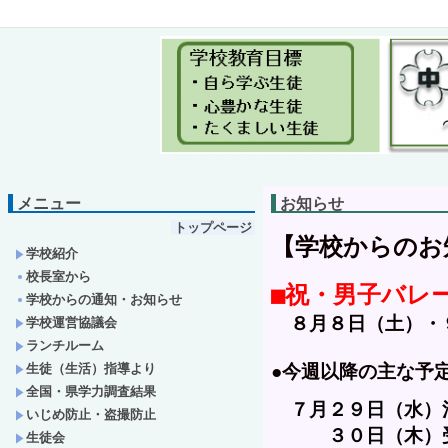
メニュー
お知らせ
トップページ
【学校からのお知
学校紹介
校長室から
■祝・男子バレ
学校からの通知・お知らせ
　８月８日（土）・
学校運営協議会
ランチルーム
生徒（生活）指導より
●今週以降の主な予定
全国・県学力調査結果
　７
月
２９日（水）
いじめ防止・盗撮防止
　　　３０日（木）受水
生徒会