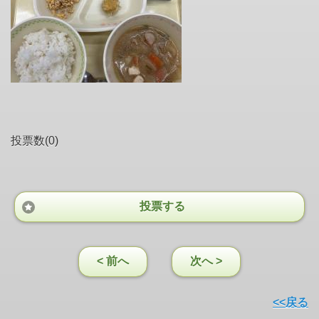
投票数(0)
投票する
< 前へ
次へ >
<<戻る