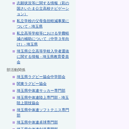
志願状況等に関する情報（彩の
国さいたま公立高校ナビゲーシ
ョン）
私立学校の父母負担軽減事業に
ついて - 埼玉県
私立高等学校等における学費軽
減の補助について（中学３年向
け）- 埼玉県
埼玉県公立高等学校入学者選抜
に関する情報 - 埼玉県教育委員
会
部活動関係
埼玉県ラグビー協会中学部会
関東ラグビー協会
埼玉県中体連サッカー専門部
埼玉県中体連陸上専門部 - 埼玉
陸上競技協会
埼玉県中体連ソフトテニス専門
部
埼玉県中体連卓球専門部