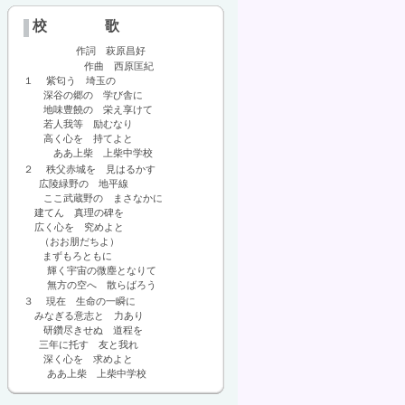
校 歌
作詞 萩原昌好
作曲 西原匡紀
１ 紫匂う 埼玉の
深谷の郷の 学び舎に
地味豊饒の 栄え享けて
若人我等 励むなり
高く心を 持てよと
ああ上柴 上柴中学校
２ 秩父赤城を 見はるかす
広陵緑野の 地平線
ここ武蔵野の まさなかに
建てん 真理の碑を
広く心を 究めよと
（おお朋だちよ）
まずもろともに
輝く宇宙の微塵となりて
無方の空へ 散らばろう
３ 現在 生命の一瞬に
みなぎる意志と 力あり
研鑽尽きせぬ 道程を
三年に托す 友と我れ
深く心を 求めよと
ああ上柴 上柴中学校