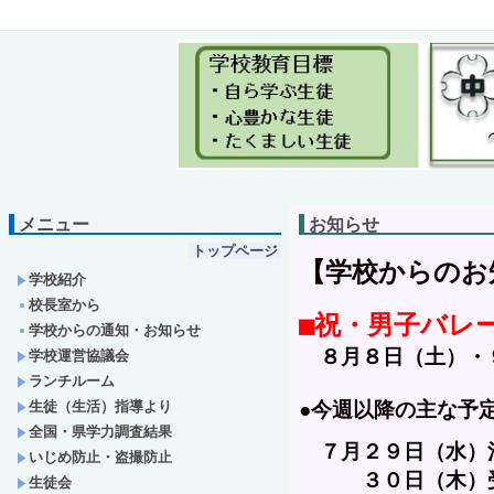
メニュー
お知らせ
トップページ
【学校からのお知
学校紹介
校長室から
■祝・男子バレ
学校からの通知・お知らせ
　８月８日（土）・
学校運営協議会
ランチルーム
生徒（生活）指導より
●今週以降の主な予定
全国・県学力調査結果
　７
月
２９日（水）
いじめ防止・盗撮防止
　　　３０日（木）受水
生徒会