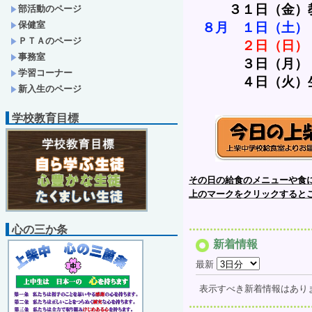
　　　３１日（金）
部活動のページ
保健室
８月　１日（土）
ＰＴＡのページ
２日（日）
事務室
３日（月）
学習コーナー
　　　　４日（火）
新入生のページ
学校教育目標
その日の給食のメニューや食
上のマークをクリックすると
心の三か条
新着情報
最新
表示すべき新着情報はあり