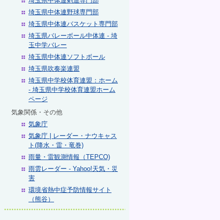
埼玉県中体連剣道専門部
埼玉県中体連野球専門部
埼玉県中体連バスケット専門部
埼玉県バレーボール中体連 - 埼
玉中学バレー
埼玉県中体連ソフトボール
埼玉県吹奏楽連盟
埼玉県中学校体育連盟：ホーム
- 埼玉県中学校体育連盟ホーム
ページ
気象関係・その他
気象庁
気象庁 | レーダー・ナウキャス
ト(降水・雷・竜巻)
雨量・雷観測情報（TEPCO)
雨雲レーダー - Yahoo!天気・災
害
環境省熱中症予防情報サイト
（熊谷）