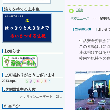
誇りを持てる上中生
日誌
学校ニュース
>> 記事詳
2026/05/08
あいさ
生活安全委員会に
この運動は月に2
お知らせ
連休明けではあり
校内で気持ちの良
ご来場ありがとうございます
2013.Apr.～
現在閲覧中の人数
オンラインユーザー
28人
行事予定