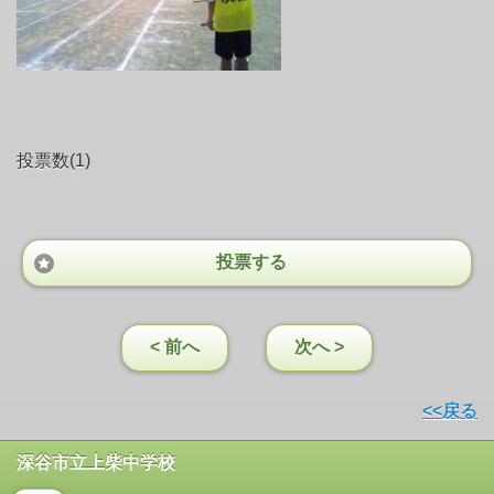
投票数(1)
投票する
< 前へ
次へ >
<<戻る
深谷市立上柴中学校