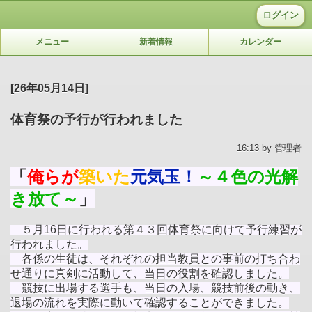
ログイン
メニュー
新着情報
カレンダー
[26年05月14日]
体育祭の予行が行われました
16:13 by 管理者
「
俺らが
築いた
元気玉！
～４色の光解
き放て～
」
５月16日に行われる第４３回体育祭に向けて予行練習が
行われました。
各係の生徒は、それぞれの担当教員との事前の打ち合わ
せ通りに真剣に活動して、当日の役割を確認しました。
競技に出場する選手も、当日の入場、競技前後の動き、
退場の流れを実際に動いて確認することができました。