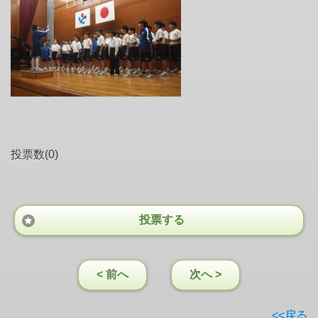
投票数(0)
投票する
< 前へ
次へ >
<<戻る