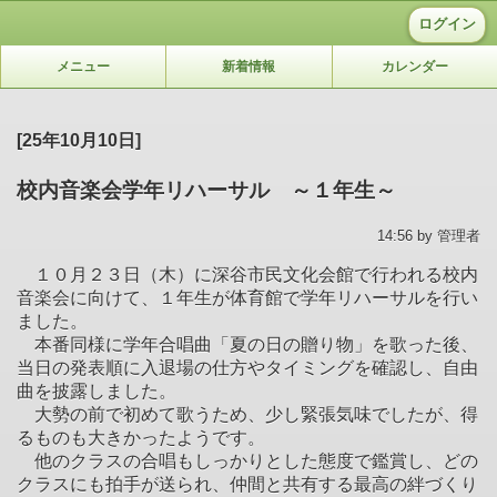
ログイン
メニュー
新着情報
カレンダー
[25年10月10日]
校内音楽会学年リハーサル ～１年生～
14:56 by 管理者
１０月２３日（木）に深谷市民文化会館で行われる校内
音楽会に向けて、１年生が体育館で学年リハーサルを行い
ました。
本番同様に学年合唱曲「夏の日の贈り物」を歌った後、
当日の発表順に入退場の仕方やタイミングを確認し、自由
曲を披露しました。
大勢の前で初めて歌うため、少し緊張気味でしたが、得
るものも大きかったようです。
他のクラスの合唱もしっかりとした態度で鑑賞し、どの
クラスにも拍手が送られ、仲間と共有する最高の絆づくり