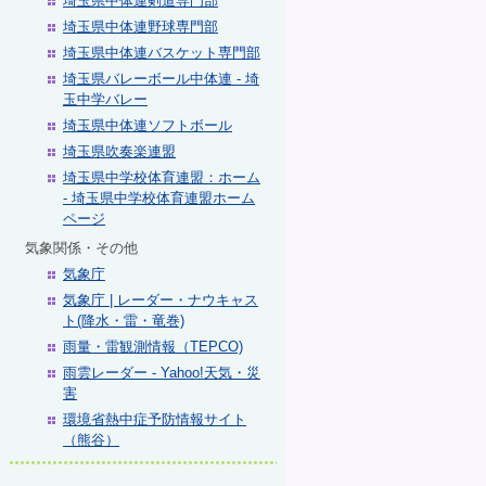
埼玉県中体連剣道専門部
埼玉県中体連野球専門部
埼玉県中体連バスケット専門部
埼玉県バレーボール中体連 - 埼
玉中学バレー
埼玉県中体連ソフトボール
埼玉県吹奏楽連盟
埼玉県中学校体育連盟：ホーム
- 埼玉県中学校体育連盟ホーム
ページ
気象関係・その他
気象庁
気象庁 | レーダー・ナウキャス
ト(降水・雷・竜巻)
雨量・雷観測情報（TEPCO)
雨雲レーダー - Yahoo!天気・災
害
環境省熱中症予防情報サイト
（熊谷）