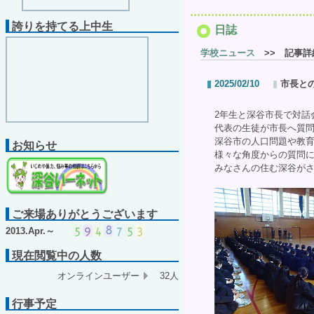
誇りを持てる上中生
日誌
学校ニュース
>> 記事詳
2025/02/10
市長と
2年生と深谷市長で対話
代表の生徒が市長へ質
深谷市の人口問題や教育
お知らせ
様々な角度からの質問
みなさんの住む深谷が
ご来場ありがとうございます
2013.Apr.～
現在閲覧中の人数
オンラインユーザー
32人
行事予定