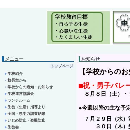
メニュー
お知らせ
トップページ
【学校からのお知
学校紹介
校長室から
■祝・男子バレ
学校からの通知・お知らせ
　８月８日（土）・
学校運営協議会
ランチルーム
生徒（生活）指導より
●今週以降の主な予定
全国・県学力調査結果
　７
月
２９日（水）
いじめ防止・盗撮防止
　　　３０日（木）受水
生徒会