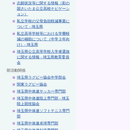
志願状況等に関する情報（彩の
国さいたま公立高校ナビゲーシ
ョン）
私立学校の父母負担軽減事業に
ついて - 埼玉県
私立高等学校等における学費軽
減の補助について（中学３年向
け）- 埼玉県
埼玉県公立高等学校入学者選抜
に関する情報 - 埼玉県教育委員
会
部活動関係
埼玉県ラグビー協会中学部会
関東ラグビー協会
埼玉県中体連サッカー専門部
埼玉県中体連陸上専門部 - 埼玉
陸上競技協会
埼玉県中体連ソフトテニス専門
部
埼玉県中体連卓球専門部