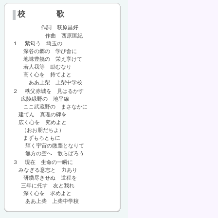
校 歌
作詞 萩原昌好
作曲 西原匡紀
１ 紫匂う 埼玉の
深谷の郷の 学び舎に
地味豊饒の 栄え享けて
若人我等 励むなり
高く心を 持てよと
ああ上柴 上柴中学校
２ 秩父赤城を 見はるかす
広陵緑野の 地平線
ここ武蔵野の まさなかに
建てん 真理の碑を
広く心を 究めよと
（おお朋だちよ）
まずもろともに
輝く宇宙の微塵となりて
無方の空へ 散らばろう
３ 現在 生命の一瞬に
みなぎる意志と 力あり
研鑽尽きせぬ 道程を
三年に托す 友と我れ
深く心を 求めよと
ああ上柴 上柴中学校